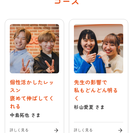
コース
新宿校
お問い合わせ
弾き語りコース
池袋本校
声楽・ミュージカルコース
会社概要
池袋校
ボイストレーナー養成コース
プライバシーポリシー
渋谷校
動画サイト/SNSアップコース
Beeボーカルスクール
渋谷宮益坂校
大人（40代以上）のボーカルコース
Beeギタースクール
赤羽南口校
趣味で歌を楽しむコース
Beeピアノスクール
個性活かしたレッ
先生の影響で
赤羽本校
Beeボイススクール
カラオケ上達コース
スン
私もどんどん明る
Beeベーススクール
銀座校
褒めて伸ばしてく
く
ミックスボイス習得コース
れる
杉山愛夏 さま
吉祥寺南口校
R&Bコース
中島拓也 さま
吉祥寺北口校
詳しく見る
詳しく見る