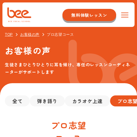
無料体験レッスン
TOP
お客様の声
プロ志望コース
Beeについて
お客様の声
特徴
コース紹介
生徒さまひとりひとりに耳を傾け、専任のレッスンコーディネ
システム
初心者ボーカルコース
ーターがサポートします
料金
店舗のこだわり
オンラインレッスンコース
スタッフについて
イベント紹介
音痴克服コース
全て
弾き語り
カラオケ上達
プロ志
アクセス
最新情報
バンドボーカルコース
プロ志望
校舎一覧
お客様の声
よくある質問
プロ志望コース