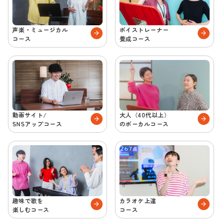
声楽・ミュージカル
ボイストレーナー
コース
養成コース
動画サイト/
大人（40代以上）
SNSアップコース
のボーカルコース
趣味で歌を
カラオケ上達
楽しむコース
コース