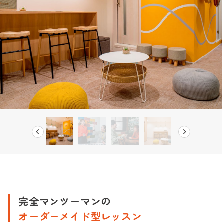
新宿校
お問い合わせ
弾き語りコース
池袋本校
声楽・ミュージカルコース
会社概要
池袋校
ボイストレーナー養成コース
プライバシーポリシー
渋谷校
動画サイト/SNSアップコース
Beeボーカルスクール
渋谷宮益坂校
大人（40代以上）のボーカルコース
Beeギタースクール
赤羽南口校
趣味で歌を楽しむコース
Beeピアノスクール
赤羽本校
Beeボイススクール
カラオケ上達コース
Beeベーススクール
銀座校
ミックスボイス習得コース
吉祥寺南口校
R&Bコース
完全マンツーマンの
吉祥寺北口校
オーダーメイド型レッスン