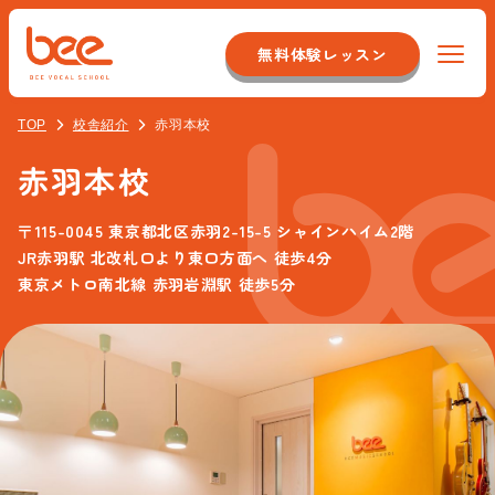
無料体験レッスン
TOP
校舎紹介
赤羽本校
Beeについて
赤羽本校
特徴
コース紹介
〒115-0045 東京都北区赤羽2-15-5 シャインハイム2階
システム
JR赤羽駅 北改札口より東口方面へ 徒歩4分
初心者ボーカルコース
料金
東京メトロ南北線 赤羽岩淵駅 徒歩5分
店舗のこだわり
オンラインレッスンコース
スタッフについて
イベント紹介
音痴克服コース
アクセス
最新情報
バンドボーカルコース
校舎一覧
お客様の声
よくある質問
プロ志望コース