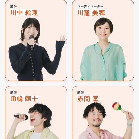
講師
コーディネーター
川中 絵理
川窪 美穂
講師
講師
田嶋 剛士
赤間 匡