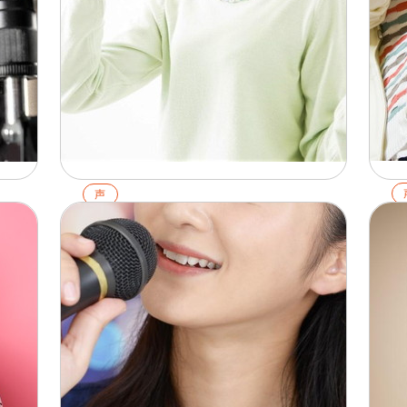
声
倍
ッ
【プロ解説】歌が上手い人の特徴
を
とは？上達のポイントと自分でで
解
きるボイトレ方法を紹介
20
2026.02.01
詳
詳細を見る