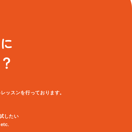
ンに
か？
料レッスンを行っております。
試したい
tc.