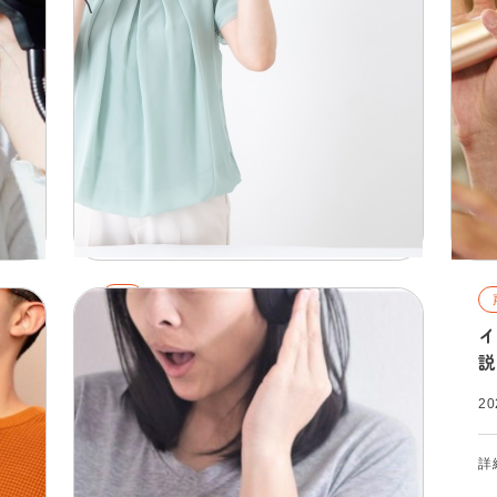
声
声を変える方法は？効果的な練習
善
イ
方法と参考にしたい歌手を紹介
説
説
2026.02.01
20
詳細を見る
詳