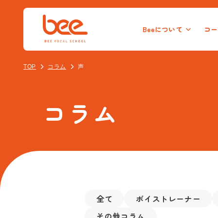
Beeについて
コー
初心者ボーカルコース
オンラインレッスンコース
校舎一覧
新宿校
音痴克
池
TOP
コラム
声
大人（40代以上）のボーカルコース
コラム
全て
ボイストレーナー
その他コラム