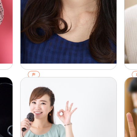
声
の
しゃくりとは？具体的な出し方や
高
説
カラオケでのポイントを解説！お
原
すすめ練習曲も紹介
20
2026.02.01
詳
詳細を見る