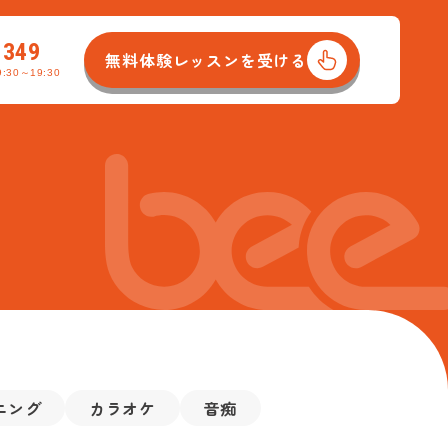
-349
無料体験レッスンを受ける
:30～19:30
南口校
イストレーナー養成コース
吉祥寺北口校
動画サイト/SNSアップコース
ース
R&Bコース
バンドボーカルコース
ニング
カラオケ
音痴