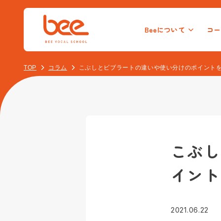
Beeについて
コー
初心者ボーカルコース
オンラインレッスンコース
校舎一覧
新宿校
音痴克
池
TOP
コラム
こぶしとビブラートの違いや使い分けのポイント
大人（40代以上）のボーカルコース
こぶし
イント
2021.06.22