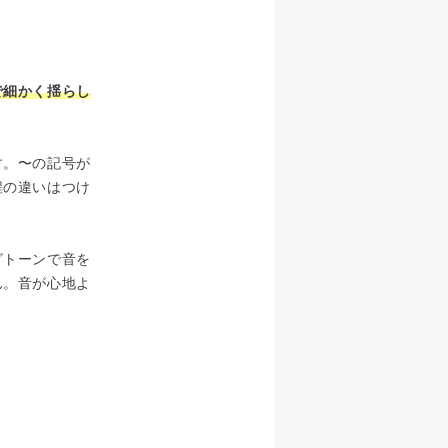
で細かく揺らし
す。〜の記号が
程の違いはつけ
グトーンで音を
ん。音が心地よ