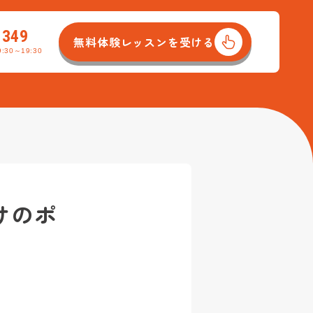
-349
無料体験レッスンを受ける
:30～19:30
南口校
イストレーナー養成コース
吉祥寺北口校
動画サイト/SNSアップコース
ース
R&Bコース
バンドボーカルコース
けのポ