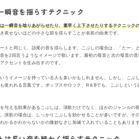
一瞬音を揺らすテクニック
は一瞬音を唸りあがらせたり、素早く上下させたりするテクニック
き表せないほどの小さな節を揺らすことが名前の由来です。
ートと同じく、語尾の音を揺らします。こぶしの場合は、「たー」
音を2回言うようなイメージで歌います。最初の母音と次の母音の音
アクセントを生み出すのです。
いうイメージを持っている人も多いかもしれません。しかし、こぶ
も使われる言葉です。ポップスやロック、R＆Bでも、こぶしという
を与える効果があるこぶしは、演歌だけでなく、ほかのジャンルの
。演歌の場合は、しっかりこぶしを効かせることが多いですが、そ
わかるかわからないかの微妙なさじ加減で入れていることもありま
トは長い音を細かく揺らすテクニック