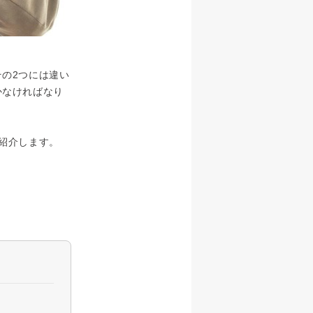
の2つには違い
かなければなり
紹介します。