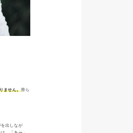
りません。
滑ら
声を出しなが
合は、「あー」