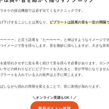
ラオケの採点機能では必ず出てくるテクニックです。
げ下げするこぶしとは異なり、
ビブラートは語尾の音を一定の間隔
ーーーー」と言う語尾を「た〜〜〜〜」と伸ばすようなイメージで
つイメージで音を揺らします。音を微妙に揺らしますが、大きな音
を途切れさせずに息を長く続けて音を揺らす必要があります。ロン
いサビの終わりなどにビブラートを入れると、音が平坦になりませ
ブラートを入れている人の歌声は上手に聞こえます。
ばしながら揺れの周期を変えることで、音に表情が加わります。
＼オンライン受講もOK！／
無料ボイトレ体験