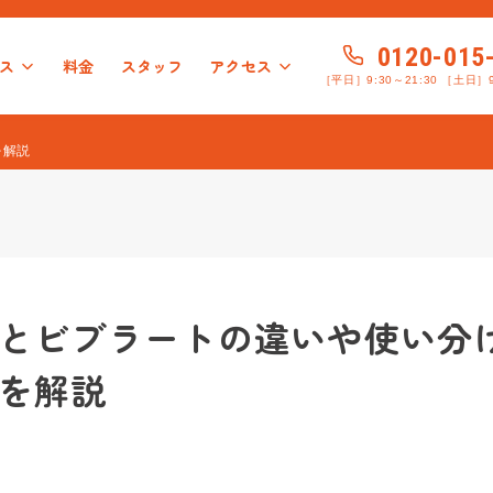
0120-015
ス
料金
スタッフ
アクセス
［平日］9:30～21:30 ［土日］9
服コース
袋本校
特徴
システム
池袋校
プロ志望コース
渋谷校
店舗のこだわり
渋谷宮益坂校
弾き語りコース
イベント紹介
赤羽南口校
声楽・ミュージカルコース
お客様の声
赤羽本校
銀座校
よくある質問
吉祥寺
ボ
を解説
趣味で歌を楽しむコース
カラオケ上達コース
ミックスボイス習得コ
とビブラートの違いや使い分
を解説