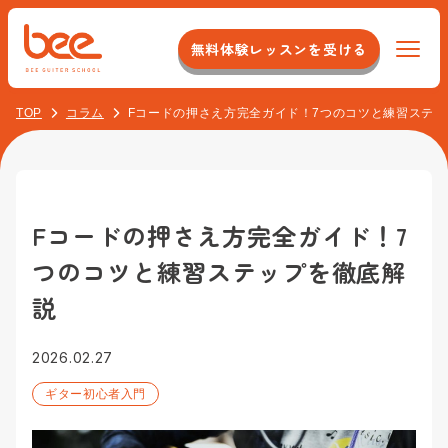
無料体験レッスンを受ける
TOP
コラム
Fコードの押さえ方完全ガイド！7つのコツと練習ステ
Beeについて
特徴
コース紹介
システム
Fコードの押さえ方完全ガイド！7
初心者コース
料金
つのコツと練習ステップを徹底解
店舗のこだわり
オンラインレッスンコース
スタッフについて
説
イベント紹介
大人（40代以上）コース
アクセス
2026.02.27
最新情報
ジャズ/ボサノバコース
ギター初心者入門
校舎一覧
お客様の声
よくある質問
アコースティックギターコース