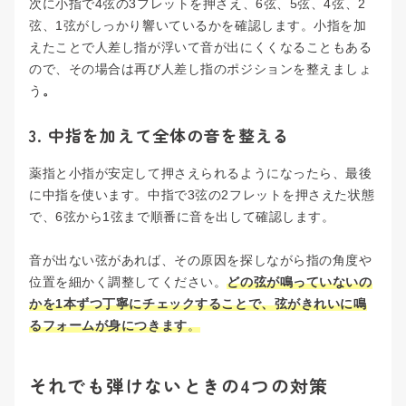
次に小指で4弦の3フレットを押さえ、6弦、5弦、4弦、2
弦、1弦がしっかり響いているかを確認します。小指を加
えたことで人差し指が浮いて音が出にくくなることもある
ので、その場合は再び人差し指のポジションを整えましょ
う
。
3. 中指を加えて全体の音を整える
薬指と小指が安定して押さえられるようになったら、最後
に中指を使います。中指で3弦の2フレットを押さえた状態
で、6弦から1弦まで順番に音を出して確認します。
音が出ない弦があれば、その原因を探しながら指の角度や
位置を細かく調整してください。
どの弦が鳴っていないの
かを1本ずつ丁寧にチェックすることで、弦がきれいに鳴
るフォームが身につきます
。
それでも弾けないときの4つの対策