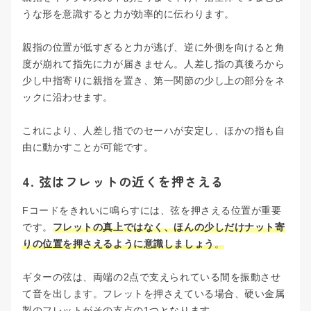
うな形を意識すると力が効率的に伝わります。
親指の位置が低すぎると力が逃げ、逆に外側を向けると角
度が崩れて指先に力が届きません。人差し指の真後ろから
少し中指寄りに親指を置き、第一関節の少し上の部分をネ
ックに沿わせます。
これにより、人差し指でのセーハが安定し、ほかの指も自
由に動かすことが可能です。
4. 弦はフレットの近くを押さえる
Fコードをきれいに鳴らすには、弦を押さえる位置が重要
です。
フレットの真上ではなく、ほんの少しだけナット寄
りの位置を押さえるように意識しましょう
。
ギターの弦は、両端の2点で支えられている間を振動させ
て音を出します。フレットを押さえている場合、硬い金属
製のフレットがその支点の1つとなります。