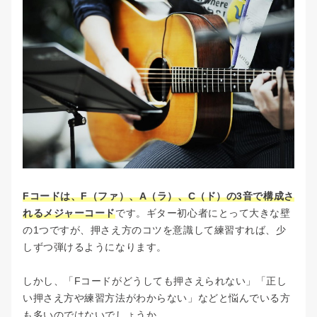
新宿校
お問い合わせ
クラシックギターコース
池袋本校
キッズギターコース
会社概要
池袋校
プロ志望コース
プライバシーポリシー
渋谷校
弾き語りコース
Beeボーカルスクール
赤羽南口校
ロックギターコース
Beeギタースクール
赤羽本校
メタル/ハードロックコース
Beeピアノスクール
Fコードは、F（ファ）、A（ラ）、C（ド）の3音で構成さ
Beeボイススクール
ソウル/ファンクコース
れるメジャーコード
です。ギター初心者にとって大きな壁
Beeベーススクール
の1つですが、押さえ方のコツを意識して練習すれば、少
ソロギターコース
しずつ弾けるようになります。
作編曲・音楽理論・DTMコース
しかし、「Fコードがどうしても押さえられない」「正し
い押さえ方や練習方法がわからない」などと悩んでいる方
音作り・エフェクターコース
も多いのではないでしょうか。