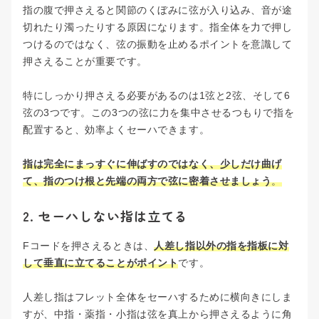
指の腹で押さえると関節のくぼみに弦が入り込み、音が途
切れたり濁ったりする原因になります。指全体を力で押し
つけるのではなく、弦の振動を止めるポイントを意識して
押さえることが重要です。
特にしっかり押さえる必要があるのは1弦と2弦、そして6
弦の3つです。この3つの弦に力を集中させるつもりで指を
配置すると、効率よくセーハできます。
指は完全にまっすぐに伸ばすのではなく、少しだけ曲げ
て、指のつけ根と先端の両方で弦に密着させましょう
。
2. セーハしない指は立てる
Fコードを押さえるときは、
人差し指以外の指を指板に対
して垂直に立てることがポイント
です。
人差し指はフレット全体をセーハするために横向きにしま
すが、中指・薬指・小指は弦を真上から押さえるように角