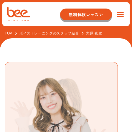
無料体験レッスン
TOP
ボイストレーニングのスタッフ紹介
大原 夜空
Beeについて
特徴
コース紹介
システム
初心者ボーカルコース
料金
店舗のこだわり
オンラインレッスンコース
スタッフについて
イベント紹介
音痴克服コース
アクセス
最新情報
バンドボーカルコース
校舎一覧
お客様の声
よくある質問
プロ志望コース