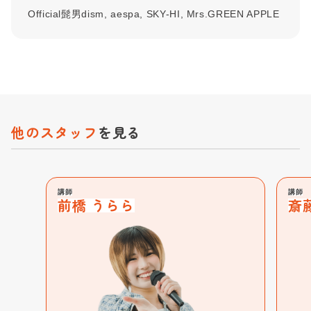
Official髭男dism, aespa, SKY-HI, Mrs.GREEN APPLE
他のスタッフ
を見る
講師
講師
斎藤 ゆき
細