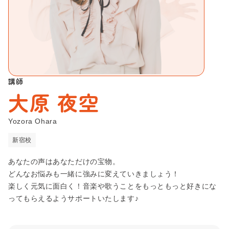
新宿校
お問い合わせ
弾き語りコース
池袋本校
声楽・ミュージカルコース
会社概要
池袋校
ボイストレーナー養成コース
プライバシーポリシー
渋谷校
動画サイト/SNSアップコース
講師
大原 夜空
Beeボーカルスクール
渋谷宮益坂校
大人（40代以上）のボーカルコース
Beeギタースクール
赤羽南口校
Yozora Ohara
趣味で歌を楽しむコース
Beeピアノスクール
新宿校
赤羽本校
Beeボイススクール
カラオケ上達コース
あなたの声はあなただけの宝物。
Beeベーススクール
銀座校
ミックスボイス習得コース
どんなお悩みも一緒に強みに変えていきましょう！
楽しく元気に面白く！音楽や歌うことをもっともっと好きにな
吉祥寺南口校
R&Bコース
ってもらえるようサポートいたします♪
吉祥寺北口校