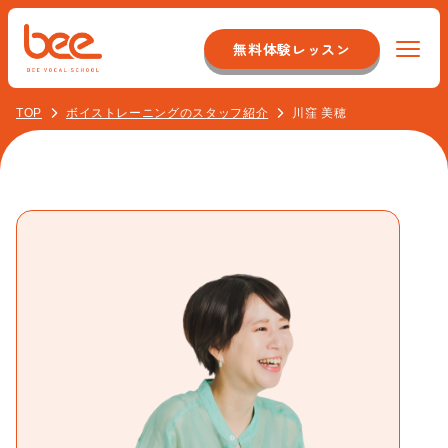
無料体験レッスン
TOP
ボイストレーニングのスタッフ紹介
川窪 美穂
Beeについて
特徴
コース紹介
システム
初心者ボーカルコース
料金
店舗のこだわり
オンラインレッスンコース
スタッフについて
イベント紹介
音痴克服コース
アクセス
最新情報
バンドボーカルコース
校舎一覧
お客様の声
よくある質問
プロ志望コース