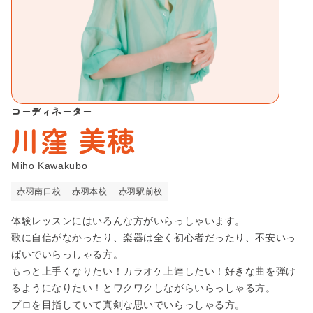
新宿校
お問い合わせ
弾き語りコース
池袋本校
声楽・ミュージカルコース
会社概要
池袋校
ボイストレーナー養成コース
プライバシーポリシー
渋谷校
動画サイト/SNSアップコース
コーディネーター
川窪 美穂
Beeボーカルスクール
渋谷宮益坂校
大人（40代以上）のボーカルコース
Beeギタースクール
赤羽南口校
Miho Kawakubo
趣味で歌を楽しむコース
Beeピアノスクール
赤羽南口校
赤羽本校
赤羽駅前校
赤羽本校
Beeボイススクール
カラオケ上達コース
体験レッスンにはいろんな方がいらっしゃいます。
Beeベーススクール
銀座校
ミックスボイス習得コース
歌に自信がなかったり、楽器は全く初心者だったり、不安いっ
ぱいでいらっしゃる方。
吉祥寺南口校
R&Bコース
もっと上手くなりたい！カラオケ上達したい！好きな曲を弾け
るようになりたい！とワクワクしながらいらっしゃる方。
吉祥寺北口校
プロを目指していて真剣な思いでいらっしゃる方。