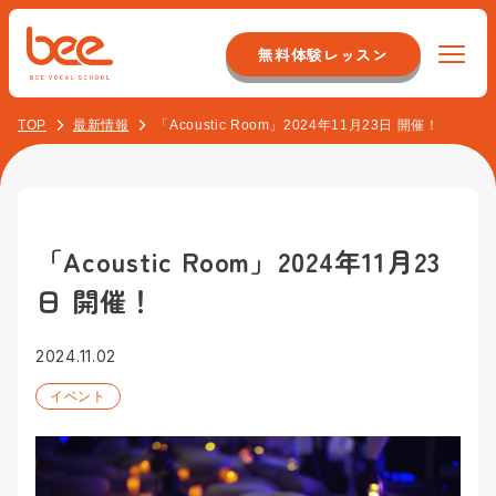
無料体験レッスン
TOP
最新情報
「Acoustic Room」2024年11月23日 開催！
Beeについて
特徴
コース紹介
システム
「Acoustic Room」2024年11月23
初心者ボーカルコース
料金
日 開催！
店舗のこだわり
オンラインレッスンコース
スタッフについて
イベント紹介
2024.11.02
音痴克服コース
アクセス
イベント
最新情報
バンドボーカルコース
校舎一覧
お客様の声
よくある質問
プロ志望コース