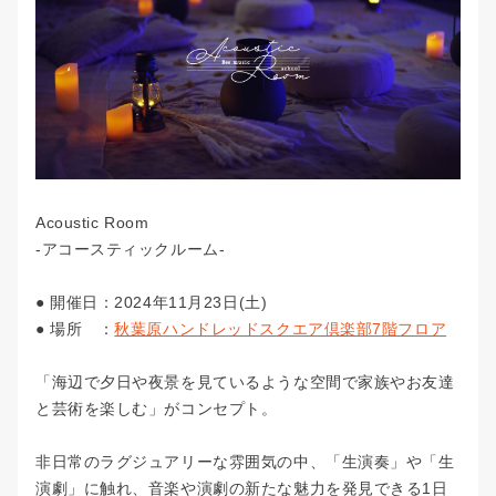
新宿校
お問い合わせ
弾き語りコース
池袋本校
声楽・ミュージカルコース
会社概要
池袋校
ボイストレーナー養成コース
プライバシーポリシー
渋谷校
動画サイト/SNSアップコース
Beeボーカルスクール
渋谷宮益坂校
大人（40代以上）のボーカルコース
Acoustic Room
Beeギタースクール
-アコースティックルーム-
赤羽南口校
趣味で歌を楽しむコース
Beeピアノスクール
● 開催日：2024年11月23日(土)
赤羽本校
Beeボイススクール
カラオケ上達コース
● 場所 ：
秋葉原ハンドレッドスクエア倶楽部7階フロア
Beeベーススクール
銀座校
ミックスボイス習得コース
「海辺で夕日や夜景を見ているような空間で家族やお友達
吉祥寺南口校
と芸術を楽しむ」がコンセプト。
R&Bコース
吉祥寺北口校
非日常のラグジュアリーな雰囲気
の中、
「生演奏」や「生
演劇」に触れ、音楽や演劇の新たな魅力を発見できる1日