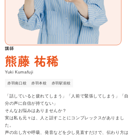
新宿校
お問い合わせ
スピーチ・プレゼンコース
池袋本校
滑舌コース
会社概要
池袋校
あがり症克服コース
プライバシーポリシー
渋谷校
リモート対策コース
講師
熊藤 祐稀
Beeボーカルスクール
赤羽南口校
ビジネス総合コース
Beeギタースクール
赤羽本校
Yuki Kumafuji
司会者コース
Beeピアノスクール
赤羽南口校
赤羽本校
赤羽駅前校
Beeボイススクール
「話していると疲れてしまう」「人前で緊張してしまう」「自
Beeベーススクール
分の声に自信が持てない」
そんなお悩みはありませんか？
実は私も元々は、人と話すことにコンプレックスがありまし
た。
声の出し方や呼吸、発音などを少し見直すだけで、伝わり方は