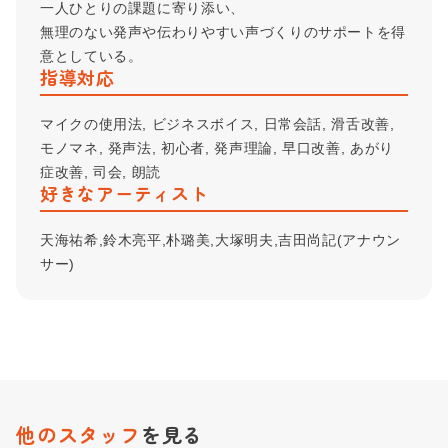
一人ひとりの課題に寄り添い、
無理のない発声や伝わりやすい声づくりのサポートを得
意としている。
指導対応
マイクの使用法, ビジネスボイス, 日常会話, 滑舌改善,
モノマネ, 発声法, 初心者, 発声理論, 早口改善, あがり
症改善, 司会, 朗読
好きなアーティスト
天海祐希,鈴木亮平,朴璐美,大塚明夫,吉田尚記(アナウン
サー)
他のスタッフ
を見る