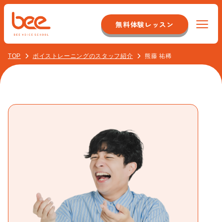
無料体験レッスン
TOP
ボイストレーニングのスタッフ紹介
熊藤 祐稀
Beeについて
特徴
コース紹介
システム
声優サポートコース
料金
店舗のこだわり
オンラインレッスンコース
スタッフについて
サポート体制
ナレーター＆アナウンサーコース
アクセス
最新情報
舞台/俳優コース
校舎一覧
お客様の声
よくある質問
講師コース