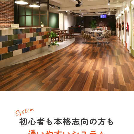
新宿校
お問い合わせ
スピーチ・プレゼンコース
池袋本校
滑舌コース
会社概要
池袋校
あがり症克服コース
プライバシーポリシー
渋谷校
リモート対策コース
Beeボーカルスクール
赤羽南口校
ビジネス総合コース
Beeギタースクール
赤羽本校
司会者コース
Beeピアノスクール
Beeボイススクール
Beeベーススクール
System
初心者も本格志向の方も
通いやすいシステム