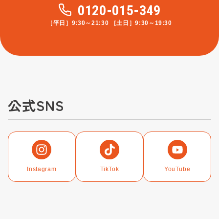
0120-015-349
［平日］9:30～21:30 ［土日］9:30～19:30
公式SNS
Instagram
TikTok
YouTube