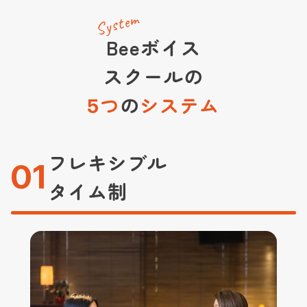
System
Beeボイス
スクールの
つ
の
システム
5
フレキシブル
01
タイム制