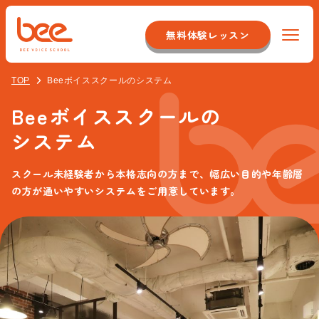
無料体験レッスン
TOP
Beeボイススクールのシステム
Beeについて
Beeボイススクールの
特徴
コース紹介
システム
システム
声優サポートコース
料金
スクール未経験者から本格志向の方まで、幅広い目的や年齢層
の方が通いやすいシステムをご用意しています。
店舗のこだわり
オンラインレッスンコース
スタッフについて
サポート体制
ナレーター＆アナウンサーコース
アクセス
最新情報
舞台/俳優コース
校舎一覧
お客様の声
よくある質問
講師コース