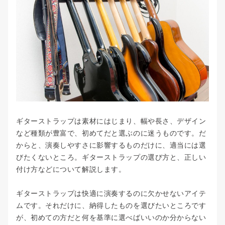
新宿校
お問い合わせ
クラシックギターコース
池袋本校
キッズギターコース
会社概要
池袋校
プロ志望コース
プライバシーポリシー
渋谷校
弾き語りコース
Beeボーカルスクール
赤羽南口校
ロックギターコース
Beeギタースクール
赤羽本校
ギターストラップは素材にはじまり、幅や長さ、デザイン
メタル/ハードロックコース
Beeピアノスクール
など種類が豊富で、初めてだと選ぶのに迷うものです。だ
Beeボイススクール
からと、演奏しやすさに影響するものだけに、適当には選
ソウル/ファンクコース
びたくないところ。ギターストラップの選び方と、正しい
Beeベーススクール
ソロギターコース
付け方などについて解説します。
作編曲・音楽理論・DTMコース
ギターストラップは快適に演奏するのに欠かせないアイテ
ムです。それだけに、納得したものを選びたいところです
音作り・エフェクターコース
が、初めての方だと何を基準に選べばいいのか分からない