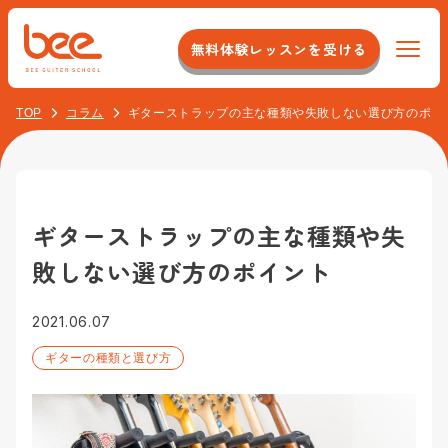
無料体験レッスンを受ける
TOP
コラム
ギターストラップの主な種類や失敗しない選び方のポイ
Beeについて
特徴
コース紹介
システム
ギターストラップの主な種類や失
初心者コース
料金
敗しない選び方のポイント
店舗のこだわり
オンラインレッスンコース
スタッフについて
イベント紹介
2021.06.07
大人（40代以上）コース
アクセス
ギターの種類と選び方
最新情報
ジャズ/ボサノバコース
校舎一覧
お客様の声
よくある質問
アコースティックギターコース