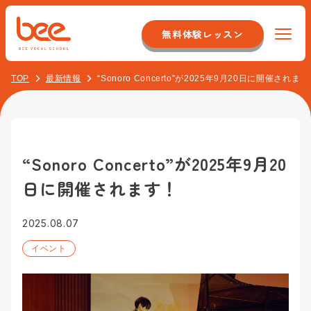
無料体験レッスン
TOP
最新情報
“Sonoro Concerto”が2025年9月20日に開催されま
Beeについて
特徴
コース紹介
システム
“Sonoro Concerto”が2025年9月20
初心者ボーカルコース
料金
日に開催されます！
店舗のこだわり
オンラインレッスンコース
スタッフについて
イベント紹介
2025.08.07
音痴克服コース
アクセス
イベント
最新情報
バンドボーカルコース
校舎一覧
お客様の声
よくある質問
プロ志望コース