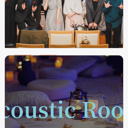
#BeeLog
イベント
Sonoro Concerto 無事終演いたしました！
#BeeLog
2026.04.15
詳細を見る