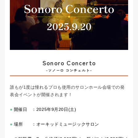
新宿校
お問い合わせ
弾き語りコース
池袋本校
声楽・ミュージカルコース
会社概要
池袋校
ボイストレーナー養成コース
プライバシーポリシー
渋谷校
動画サイト/SNSアップコース
Beeボーカルスクール
渋谷宮益坂校
Sonoro Concerto
大人（40代以上）のボーカルコース
Beeギタースクール
-ソノーロ コンチェルト-
赤羽南口校
趣味で歌を楽しむコース
Beeピアノスクール
赤羽本校
Beeボイススクール
誰もが1度は憧れるプロも使用のサロンホール会場での発
カラオケ上達コース
表会イベントが開催されます！
Beeベーススクール
銀座校
ミックスボイス習得コース
●
開催日 ：2025年9月20日(土)
吉祥寺南口校
R&Bコース
●
場所 ：
オーキッドミュージックサロン
吉祥寺北口校